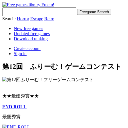
Search:
Horror
Escape
Retro
New free games
Updated free games
Download ranking
Create account
Sign in
第12回 ふりーむ！ゲームコンテスト
★★最優秀賞★★
END ROLL
最優秀賞