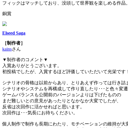
フィックはマッチしており、没頭して世界観を楽しめる作品
銅賞
Elseed Saga
［制作者］
kains
さん
▼制作者のコメント▼
入賞ありがとうございます。
初投稿でしたが、入賞するほど評価していただいて光栄です
シナリオの骨格は以前からあり、とりあえず作っては行き詰
シナリオやシステムを再構成して作り直したり･･･と色々変
ゲームバランスも公開前のバージョンよりは下げたものの
まだ難しいとの意見があったりとなかなか大変でしたが、
反省は次回作に活かせればと思います。
次回作は･･･気長にお待ちください。
個人制作で制作も長期にわたり、モチベーションの維持が大