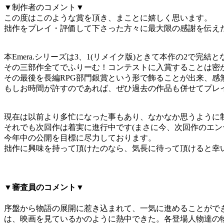
▼制作者のコメント▼
この度はこのような賞を頂き、まことに嬉しく思います。
拙作をプレイ・評価して下さった方々に最大限の感謝を伝え
本Emera.シリーズは3、1(リメイク版)ときて本作の2で完結
その三部作全てでふりーむ！コンテストに入賞することは密
その最後を長編RPG部門銀賞という形で飾ることが出来、感
もしお時間が許すのであれば、ぜひ過去の作品も併せてプレ
現在は以前より多忙になった事もあり、なかなか思うように
それでも次回作は着実に進行中です(まさに今、次回作のエン
今年中の公開を目標に尽力しております。
拙作に興味を持って頂けたのなら、気長に待って頂けると幸
▼審査員のコメント▼
序盤から物語の展開に惹き込まれて、一気に進めることがで
は、映画を見ているかのように熱中できた。各登場人物達の