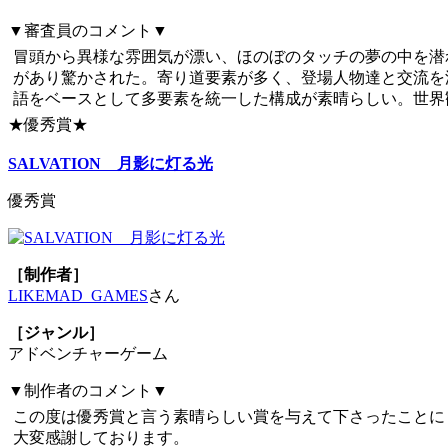
▼審査員のコメント▼
冒頭から異様な雰囲気が漂い、ほのぼのタッチの夢の中を潜
があり驚かされた。寄り道要素が多く、登場人物達と交流を
語をベースとして多要素を統一した構成が素晴らしい。世界
★優秀賞★
SALVATION 月影に灯る光
優秀賞
［制作者］
LIKEMAD_GAMES
さん
［ジャンル］
アドベンチャーゲーム
▼制作者のコメント▼
この度は優秀賞と言う素晴らしい賞を与えて下さったことに
大変感謝しております。