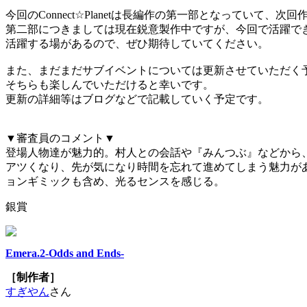
今回のConnect☆Planetは長編作の第一部となっていて、次
第二部につきましては現在鋭意製作中ですが、今回で活躍で
活躍する場があるので、ぜひ期待していてください。
また、まだまだサブイベントについては更新させていただく
そちらも楽しんでいただけると幸いです。
更新の詳細等はブログなどで記載していく予定です。
▼審査員のコメント▼
登場人物達が魅力的。村人との会話や『みんつぶ』などから
アツくなり、先が気になり時間を忘れて進めてしまう魅力が
ョンギミックも含め、光るセンスを感じる。
銀賞
Emera.2-Odds and Ends-
［制作者］
すぎやん
さん