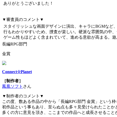
ありがとうございました！
▼審査員のコメント▼
スタイリッシュな画面デザインに演出、キャラにBGMなど
行もわかりやすいため、捜査が楽しい。硬派な雰囲気の中、
ゲーム性もほどよく含まれていて、進める意欲が高まる。遊
長編RPG部門
金賞
Connect☆Planet
［制作者］
鳳凰ソフト
さん
▼制作者のコメント▼
この度、数ある作品の中から「長編RPG部門 金賞」という
初作品という事もあり、至らぬ点も多々見受けられたことか
多くの方に意見を頂き、ここまでの作品へと成長させること