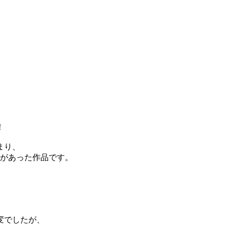
。
！
まり、
遷があった作品です。
変でしたが、