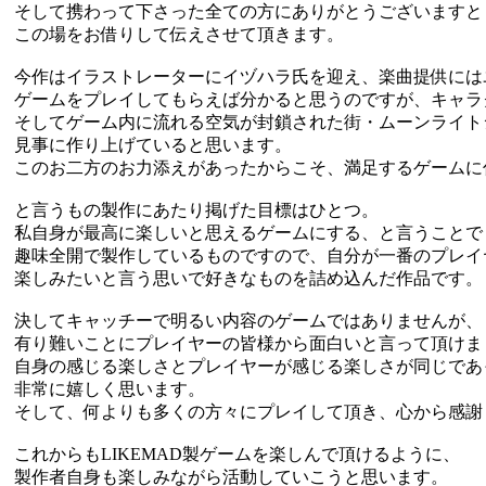
そして携わって下さった全ての方にありがとうございますと
この場をお借りして伝えさせて頂きます。
今作はイラストレーターにイヅハラ氏を迎え、楽曲提供には
ゲームをプレイしてもらえば分かると思うのですが、キャラ
そしてゲーム内に流れる空気が封鎖された街・ムーンライト
見事に作り上げていると思います。
このお二方のお力添えがあったからこそ、満足するゲームに
と言うもの製作にあたり掲げた目標はひとつ。
私自身が最高に楽しいと思えるゲームにする、と言うことで
趣味全開で製作しているものですので、自分が一番のプレイ
楽しみたいと言う思いで好きなものを詰め込んだ作品です。
決してキャッチーで明るい内容のゲームではありませんが、
有り難いことにプレイヤーの皆様から面白いと言って頂けま
自身の感じる楽しさとプレイヤーが感じる楽しさが同じであ
非常に嬉しく思います。
そして、何よりも多くの方々にプレイして頂き、心から感謝
これからもLIKEMAD製ゲームを楽しんで頂けるように、
製作者自身も楽しみながら活動していこうと思います。