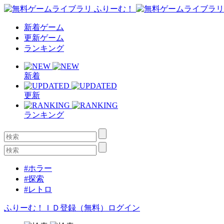
新着ゲーム
更新ゲーム
ランキング
新着
更新
ランキング
#ホラー
#探索
#レトロ
ふりーむ！ＩＤ登録（無料）
ログイン