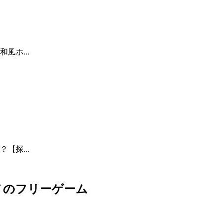
風ホ...
【探...
メのフリーゲーム