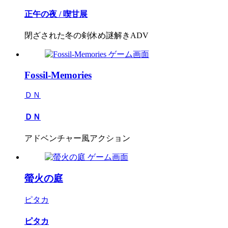
正午の夜 / 喫甘展
閉ざされた冬の剣休め謎解きADV
Fossil-Memories
ＤＮ
ＤＮ
アドベンチャー風アクション
螢火の庭
ピタカ
ピタカ