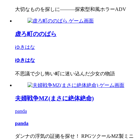
大切なものを探しに―――探索型和風ホラーADV
虚ろ町ののばら
ゆきはな
ゆきはな
不思議で少し怖い町に迷い込んだ少女の物語
夫婦戦争MZ(まさに絶体絶命)
panda
panda
ダンナの浮気の証拠を探せ！ RPGツクールMZ製ミニ