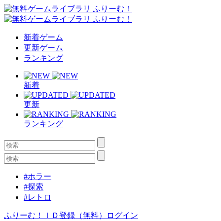
新着ゲーム
更新ゲーム
ランキング
新着
更新
ランキング
#ホラー
#探索
#レトロ
ふりーむ！ＩＤ登録（無料）
ログイン