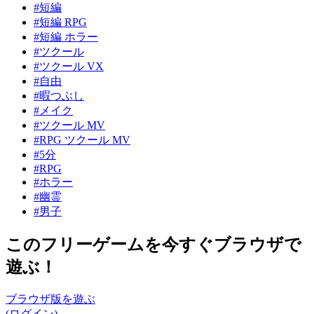
#短編
#短編 RPG
#短編 ホラー
#ツクール
#ツクール VX
#自由
#暇つぶし
#メイク
#ツクール MV
#RPG ツクール MV
#5分
#RPG
#ホラー
#幽霊
#男子
このフリーゲームを今すぐブラウザで
遊ぶ！
ブラウザ版を遊ぶ
(ログイン)