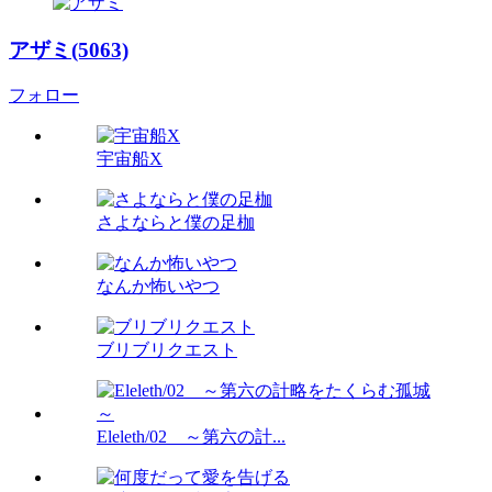
アザミ(5063)
フォロー
宇宙船X
さよならと僕の足枷
なんか怖いやつ
ブリブリクエスト
Eleleth/02 ～第六の計...