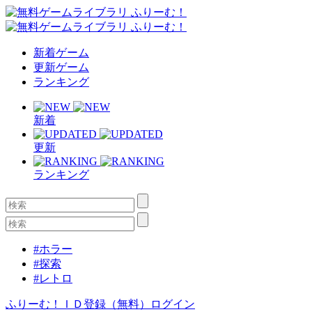
新着ゲーム
更新ゲーム
ランキング
新着
更新
ランキング
#ホラー
#探索
#レトロ
ふりーむ！ＩＤ登録（無料）
ログイン