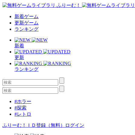
新着ゲーム
更新ゲーム
ランキング
新着
更新
ランキング
#ホラー
#探索
#レトロ
ふりーむ！ＩＤ登録（無料）
ログイン