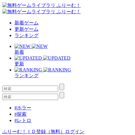
新着ゲーム
更新ゲーム
ランキング
新着
更新
ランキング
#ホラー
#探索
#レトロ
ふりーむ！ＩＤ登録（無料）
ログイン