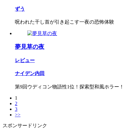
ずう
呪われた干し首が引き起こす一夜の恐怖体験
夢見草の夜
レビュー
ナイデン内田
第9回ウディコン物語性1位！探索型和風ホラー！
1
2
3
>>
スポンサードリンク