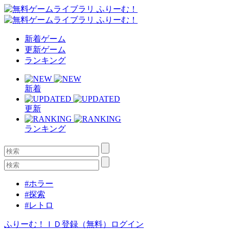
新着ゲーム
更新ゲーム
ランキング
新着
更新
ランキング
#ホラー
#探索
#レトロ
ふりーむ！ＩＤ登録（無料）
ログイン