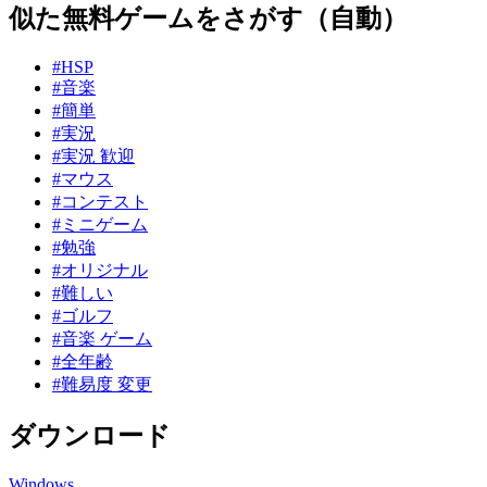
似た無料ゲームをさがす（自動）
#HSP
#音楽
#簡単
#実況
#実況 歓迎
#マウス
#コンテスト
#ミニゲーム
#勉強
#オリジナル
#難しい
#ゴルフ
#音楽 ゲーム
#全年齢
#難易度 変更
ダウンロード
Windows