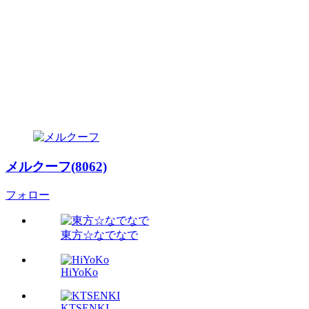
メルクーフ(8062)
フォロー
東方☆なでなで
HiYoKo
KTSENKI