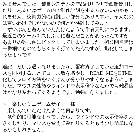
みませんでした。独自システムの作品はHTMLで画像使用し
たり、あるいはゲーム内で動作説明をする方がいいのかもし
れません。技術力的には難しい部分もありますが、そんなの
は言いわけでしかないので何とか検討してみます。
ずいぶんと遊んでいただけたようで作者冥利につきます。
最近このゲームを久しぶりに遊んだことがあったんですが、
あまりの難しさにビックリしてしまいました。初公開当時は
一番細いものでもらくらく打ててたんですが、退化してしま
ったようです。
追記：だいぶ遅くなりましたが、配布終了していた追加コー
スを同梱することでコース数を増やし、READ_MEをHTML
化してプレイ方法をいくぶんか分かりやすくなるようにしま
した。マウスの性能やウインドウ表示倍率なんかでも難易度
はかなり変わってくるようです。勉強になりました。
＞ 楽しいミニゲームサイト 様
楽しんでいただけたようで何よりです。
条件的に可能なようでしたら、ウインドウの表示倍率を大
きくしたり、マウスを変えてみたりするともう少し簡単にな
るかもしれません。