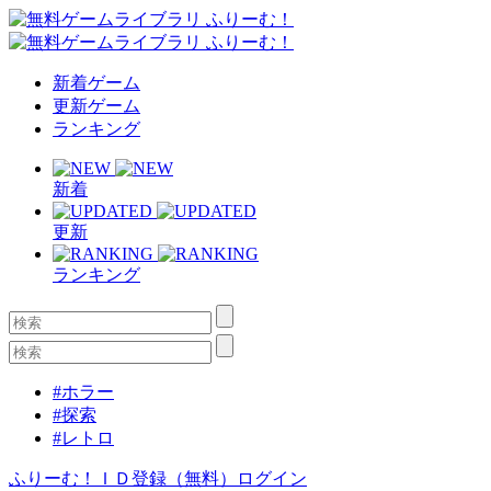
新着ゲーム
更新ゲーム
ランキング
新着
更新
ランキング
#ホラー
#探索
#レトロ
ふりーむ！ＩＤ登録（無料）
ログイン