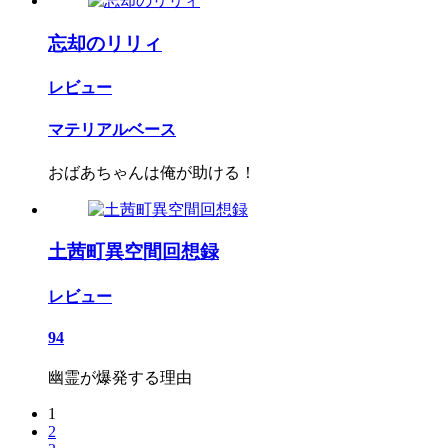
忘却のリリィ
レビュー
マテリアルベース
おばあちゃんは俺が助ける！
土茜町異空間回想録
レビュー
94
幽霊が爆発する理由
1
2