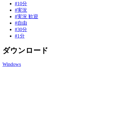
#10分
#実況
#実況 歓迎
#自由
#30分
#1分
ダウンロード
Windows