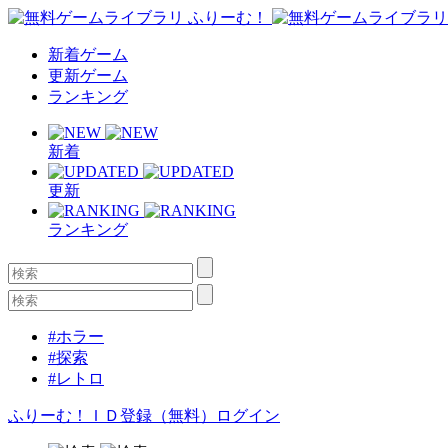
新着ゲーム
更新ゲーム
ランキング
新着
更新
ランキング
#ホラー
#探索
#レトロ
ふりーむ！ＩＤ登録（無料）
ログイン