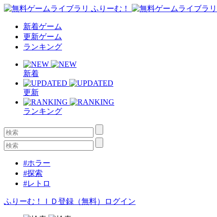
新着ゲーム
更新ゲーム
ランキング
新着
更新
ランキング
#ホラー
#探索
#レトロ
ふりーむ！ＩＤ登録（無料）
ログイン