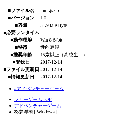
■ファイル名
hiiragi.zip
■バージョン
1.0
■容量
31,982 KByte
■必要ランタイム
■動作環境
Win 8 64bit
■特徴
性的表現
■推奨年齢
15歳以上（高校生～）
■登録日
2017-12-14
■ファイル更新日
2017-12-14
■情報更新日
2017-12-14
#アドベンチャーゲーム
フリーゲームTOP
アドベンチャーゲーム
柊夢浮橋 [ Windows ]