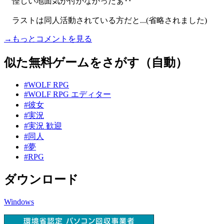
怪しい地面気が付かなかったぁ‥
ラストは同人活動されている方だと...(省略されました)
→もっとコメントを見る
似た無料ゲームをさがす（自動）
#WOLF RPG
#WOLF RPG エディター
#彼女
#実況
#実況 歓迎
#同人
#夢
#RPG
ダウンロード
Windows