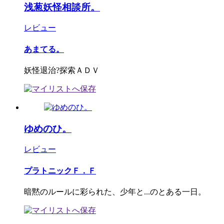
浅葱妖怪相談所。
レビュー
あまてる。
妖怪退治?探索ＡＤＶ
ゆめのひ。
レビュー
プラトニックＦ．Ｆ
暗黙のルールに彩られた、少年と...のとある一日。