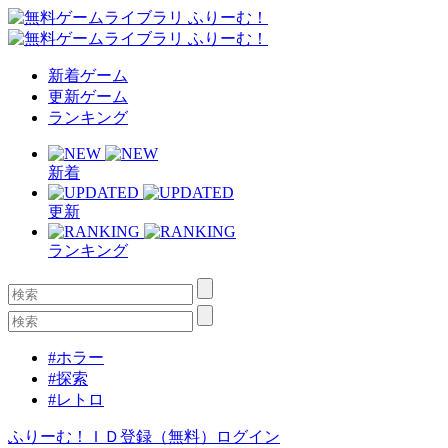
新着ゲーム
更新ゲーム
ランキング
新着
更新
ランキング
#ホラー
#探索
#レトロ
ふりーむ！ＩＤ登録（無料）
ログイン