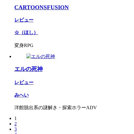
CARTOONSFUSION
レビュー
☆（ほし）
変身RPG
エルの死神
レビュー
みへい
洋館脱出系の謎解き・探索ホラーADV
1
2
3