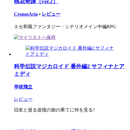
桃花奇譚（ver.2）
CronusAria
•
レビュー
エセ和風ファンタジー・シナリオメイン中編RPG
科学伝説マジカロイド 番外編2 サフィナとア
ミディ
早咲飛立
レビュー
旧友と巡る追憶の旅の果てに何を見る?