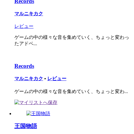
Records
マルニキカク
レビュー
ゲームの中の様々な音を集めていく、ちょっと変わっ
たアドベ...
Records
マルニキカク
•
レビュー
ゲームの中の様々な音を集めていく、ちょっと変わ...
王国物語