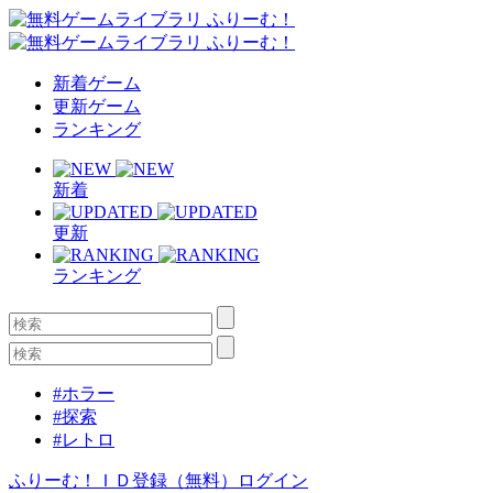
新着ゲーム
更新ゲーム
ランキング
新着
更新
ランキング
#ホラー
#探索
#レトロ
ふりーむ！ＩＤ登録（無料）
ログイン