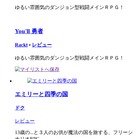
ゆるい雰囲気のダンジョン型戦闘メインＲＰＧ！
You'll 勇者
Rackt
•
レビュー
ゆるい雰囲気のダンジョン型戦闘メインＲＰＧ！
エミリーと四季の国
ドク
レビュー
13歳の...と３人のお供が魔法の国を旅する、フリーシ
ナリオRPG