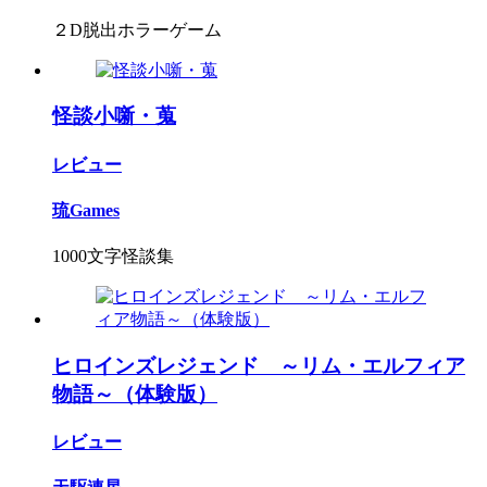
２D脱出ホラーゲーム
怪談小噺・蒐
レビュー
琉Games
1000文字怪談集
ヒロインズレジェンド ～リム・エルフィア
物語～（体験版）
レビュー