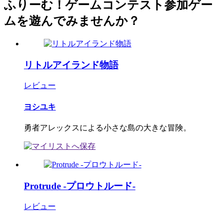
ふりーむ！ゲームコンテスト参加ゲー
ムを遊んでみませんか？
リトルアイランド物語
レビュー
ヨシユキ
勇者アレックスによる小さな島の大きな冒険。
Protrude -プロウトルード-
レビュー