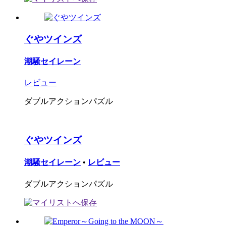
ぐやツインズ
潮騒セイレーン
レビュー
ダブルアクションパズル
ぐやツインズ
潮騒セイレーン
•
レビュー
ダブルアクションパズル