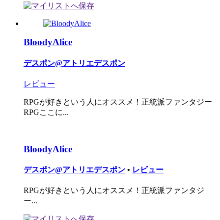
BloodyAlice
デスポン@アトリエデスポン
レビュー
RPGが好きという人にオススメ！正統派ファンタジー
RPGここに...
BloodyAlice
デスポン@アトリエデスポン
•
レビュー
RPGが好きという人にオススメ！正統派ファンタジ
ー...