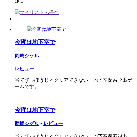
運...
今宵は地下室で
岡崎シゲル
レビュー
当てずっぽうじゃクリアできない、地下室探索脱出ゲ
ームです。
今宵は地下室で
岡崎シゲル
•
レビュー
当てずっぽうじゃクリアできない、地下室探索脱出...