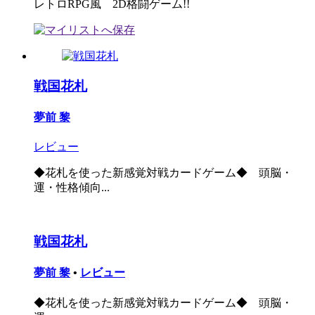
レトロRPG風 2D格闘ゲーム!!
戦国花札
夢前 黎
レビュー
◆花札を使った新感覚対戦カードゲーム◆ 頭脳・
運・性格傾向...
戦国花札
夢前 黎
•
レビュー
◆花札を使った新感覚対戦カードゲーム◆ 頭脳・