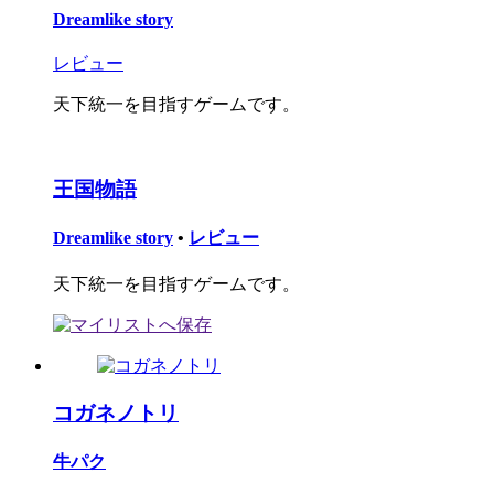
Dreamlike story
レビュー
天下統一を目指すゲームです。
王国物語
Dreamlike story
•
レビュー
天下統一を目指すゲームです。
コガネノトリ
牛パク