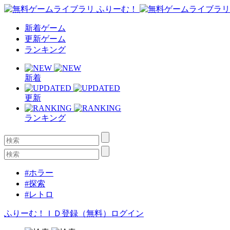
新着ゲーム
更新ゲーム
ランキング
新着
更新
ランキング
#ホラー
#探索
#レトロ
ふりーむ！ＩＤ登録（無料）
ログイン