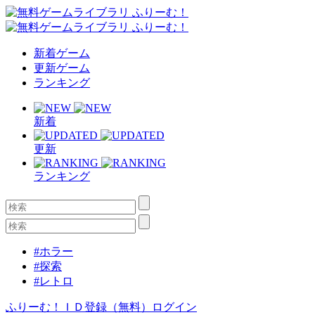
新着ゲーム
更新ゲーム
ランキング
新着
更新
ランキング
#ホラー
#探索
#レトロ
ふりーむ！ＩＤ登録（無料）
ログイン