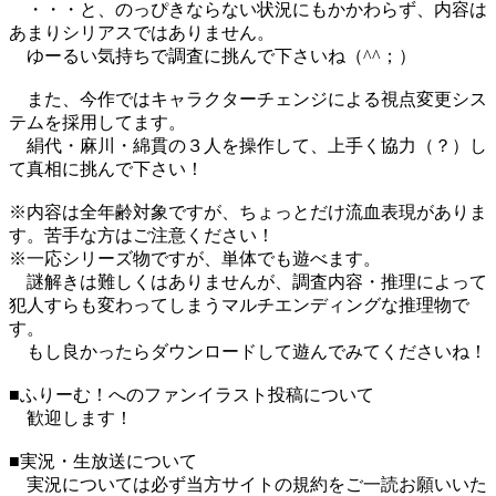
・・・と、のっぴきならない状況にもかかわらず、内容は
あまりシリアスではありません。
ゆーるい気持ちで調査に挑んで下さいね（^^；）
また、今作ではキャラクターチェンジによる視点変更シス
テムを採用してます。
絹代・麻川・綿貫の３人を操作して、上手く協力（？）し
て真相に挑んで下さい！
※内容は全年齢対象ですが、ちょっとだけ流血表現がありま
す。苦手な方はご注意ください！
※一応シリーズ物ですが、単体でも遊べます。
謎解きは難しくはありませんが、調査内容・推理によって
犯人すらも変わってしまうマルチエンディングな推理物で
す。
もし良かったらダウンロードして遊んでみてくださいね！
■ふりーむ！へのファンイラスト投稿について
歓迎します！
■実況・生放送について
実況については必ず当方サイトの規約をご一読お願いいた