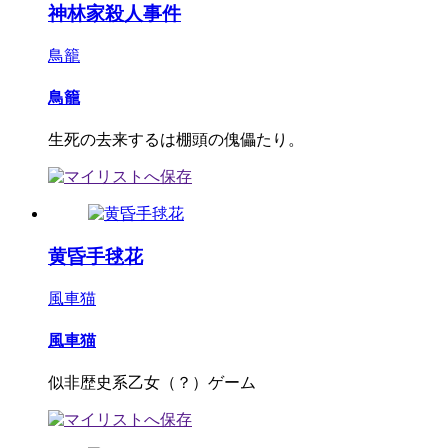
神林家殺人事件
鳥籠
鳥籠
生死の去来するは棚頭の傀儡たり。
黄昏手毬花
風車猫
風車猫
似非歴史系乙女（？）ゲーム