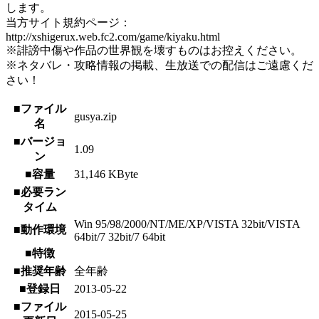
します。
当方サイト規約ページ：
http://xshigerux.web.fc2.com/game/kiyaku.html
※誹謗中傷や作品の世界観を壊すものはお控えください。
※ネタバレ・攻略情報の掲載、生放送での配信はご遠慮くだ
さい！
■ファイル
gusya.zip
名
■バージョ
1.09
ン
■容量
31,146 KByte
■必要ラン
タイム
Win 95/98/2000/NT/ME/XP/VISTA 32bit/VISTA
■動作環境
64bit/7 32bit/7 64bit
■特徴
■推奨年齢
全年齢
■登録日
2013-05-22
■ファイル
2015-05-25