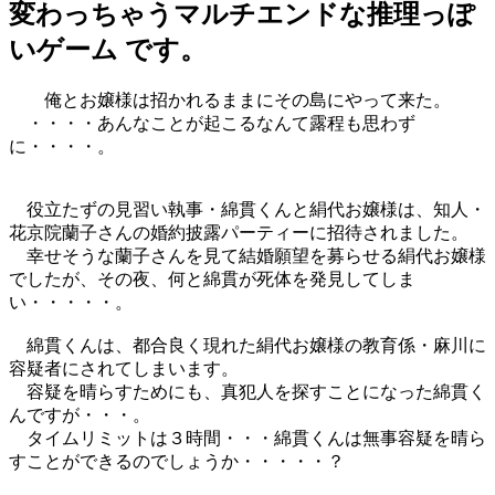
変わっちゃうマルチエンドな推理っぽ
いゲーム です。
俺とお嬢様は招かれるままにその島にやって来た。
・・・・あんなことが起こるなんて露程も思わず
に・・・・。
役立たずの見習い執事・綿貫くんと絹代お嬢様は、知人・
花京院蘭子さんの婚約披露パーティーに招待されました。
幸せそうな蘭子さんを見て結婚願望を募らせる絹代お嬢様
でしたが、その夜、何と綿貫が死体を発見してしま
い・・・・・。
綿貫くんは、都合良く現れた絹代お嬢様の教育係・麻川に
容疑者にされてしまいます。
容疑を晴らすためにも、真犯人を探すことになった綿貫く
んですが・・・。
タイムリミットは３時間・・・綿貫くんは無事容疑を晴ら
すことができるのでしょうか・・・・・？