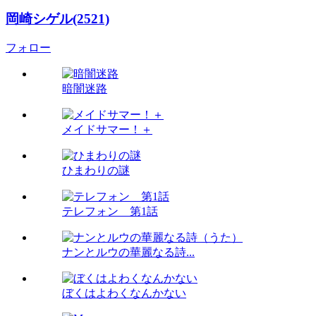
岡崎シゲル(2521)
フォロー
暗闇迷路
メイドサマー！＋
ひまわりの謎
テレフォン 第1話
ナンとルウの華麗なる詩...
ぼくはよわくなんかない