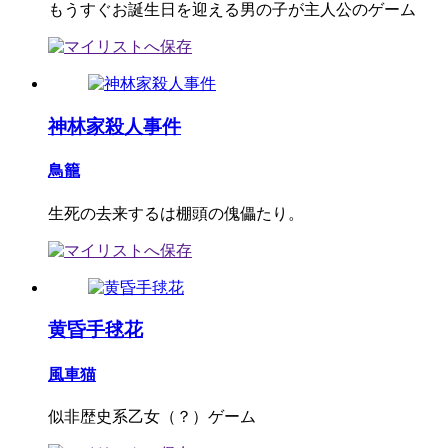
もうすぐお誕生日を迎える男の子が主人公のゲーム
神林家殺人事件
鳥籠
生死の去来するは棚頭の傀儡たり。
黄昏手毬花
風車猫
似非歴史系乙女（？）ゲーム