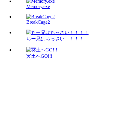
Memory.exe
BreakCage2
ちー兄はちっさい！！！！
冥土へGO!!!