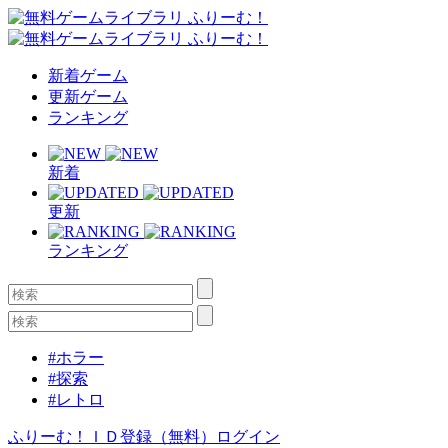
新着ゲーム
更新ゲーム
ランキング
新着
更新
ランキング
#ホラー
#探索
#レトロ
ふりーむ！ＩＤ登録（無料）
ログイン