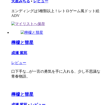
天星みちる
•
レビュー
エンディングは5種類以上！レトロゲーム風ドット絵
ADV
檸檬と彗星
成瀬 紫苑
レビュー
口下手な...が一言の勇気を手に入れる、少し不思議な
青春物語。
檸檬と彗星
成瀬 紫苑
•
レビュー