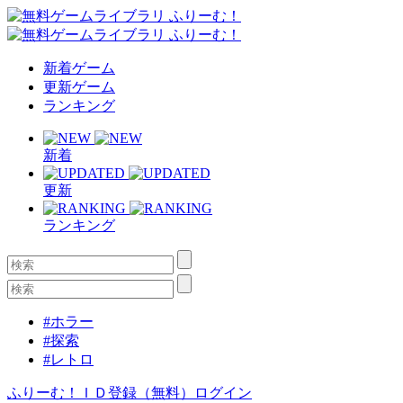
新着ゲーム
更新ゲーム
ランキング
新着
更新
ランキング
#ホラー
#探索
#レトロ
ふりーむ！ＩＤ登録（無料）
ログイン