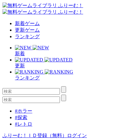
新着ゲーム
更新ゲーム
ランキング
新着
更新
ランキング
#ホラー
#探索
#レトロ
ふりーむ！ＩＤ登録（無料）
ログイン