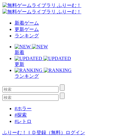
新着ゲーム
更新ゲーム
ランキング
新着
更新
ランキング
#ホラー
#探索
#レトロ
ふりーむ！ＩＤ登録（無料）
ログイン