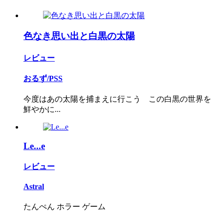
色なき思い出と白黒の太陽
レビュー
おるず/PSS
今度はあの太陽を捕まえに行こう この白黒の世界を
鮮やかに...
Le...e
レビュー
Astral
たんぺん ホラー ゲーム