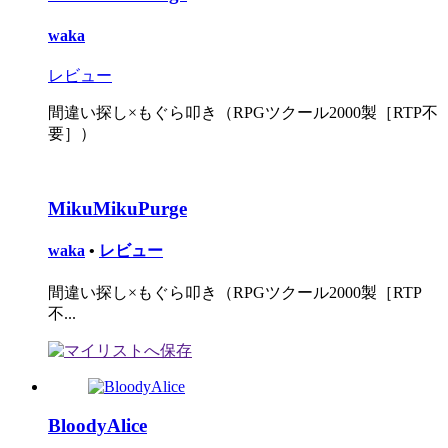
waka
レビュー
間違い探し×もぐら叩き（RPGツクール2000製［RTP不
要］）
MikuMikuPurge
waka
•
レビュー
間違い探し×もぐら叩き（RPGツクール2000製［RTP
不...
BloodyAlice