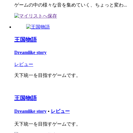
ゲームの中の様々な音を集めていく、ちょっと変わ...
王国物語
Dreamlike story
レビュー
天下統一を目指すゲームです。
王国物語
Dreamlike story
•
レビュー
天下統一を目指すゲームです。