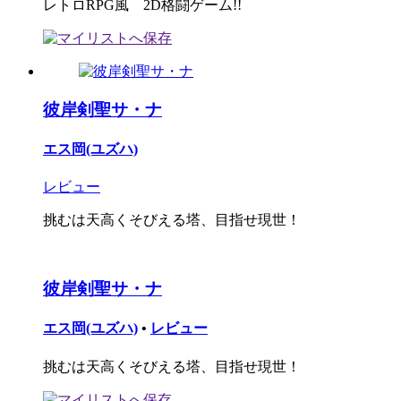
レトロRPG風 2D格闘ゲーム!!
彼岸剣聖サ・ナ
エス岡(ユズハ)
レビュー
挑むは天高くそびえる塔、目指せ現世！
彼岸剣聖サ・ナ
エス岡(ユズハ)
•
レビュー
挑むは天高くそびえる塔、目指せ現世！