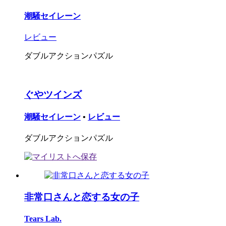
潮騒セイレーン
レビュー
ダブルアクションパズル
ぐやツインズ
潮騒セイレーン
•
レビュー
ダブルアクションパズル
非常口さんと恋する女の子
Tears Lab.