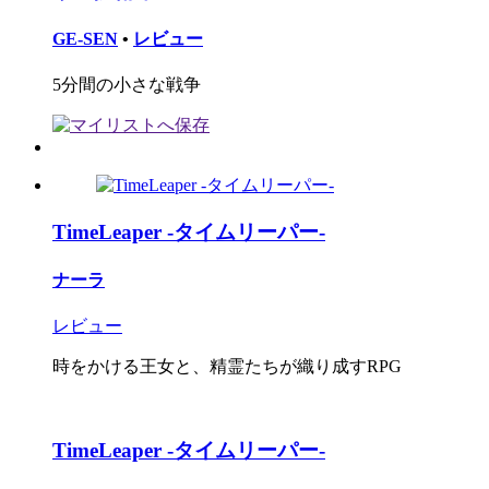
GE-SEN
•
レビュー
5分間の小さな戦争
TimeLeaper -タイムリーパー-
ナーラ
レビュー
時をかける王女と、精霊たちが織り成すRPG
TimeLeaper -タイムリーパー-