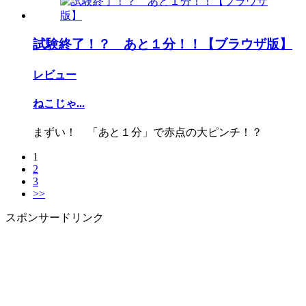
試験終了！？ あと１分！！【ブラウザ版】
レビュー
ねこじゃ...
まずい！ 「あと１分」で赤点の大ピンチ！？
1
2
3
>>
スポンサードリンク