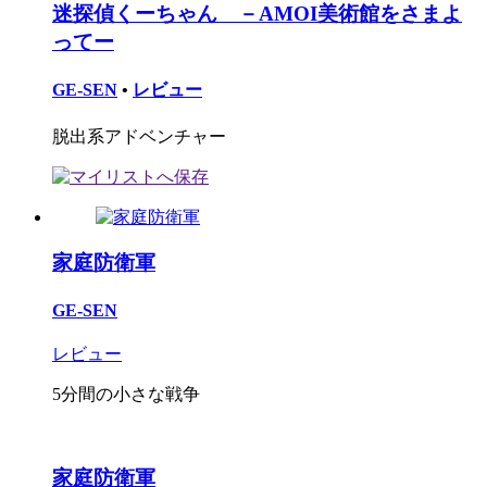
迷探偵くーちゃん －AMOI美術館をさまよ
ってー
GE-SEN
•
レビュー
脱出系アドベンチャー
家庭防衛軍
GE-SEN
レビュー
5分間の小さな戦争
家庭防衛軍