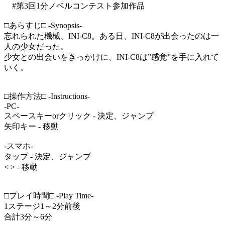
#第3回1分ノベルコンテスト参加作品
□あらすじ□ -Synopsis-
忘れられた機械、INI-C8。ある日、INI-C8が出会ったのは一
人の少女だった。
少女との出会いをきっかけに、INI-C8は”感覚”を手に入れて
いく。
□操作方法□ -Instructions-
-PC-
スペースキーorクリック - 決定、ジャンプ
矢印キー - 移動
-スマホ-
タップ - 決定、ジャンプ
< > - 移動
□プレイ時間□ -Play Time-
1ステージ1～2分前後
合計3分～6分