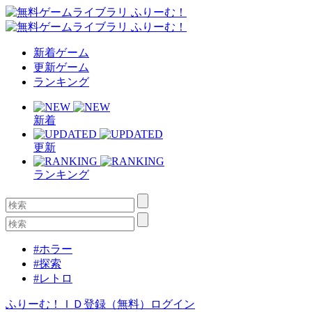
新着ゲーム
更新ゲーム
ランキング
新着
更新
ランキング
#ホラー
#探索
#レトロ
ふりーむ！ＩＤ登録（無料）
ログイン