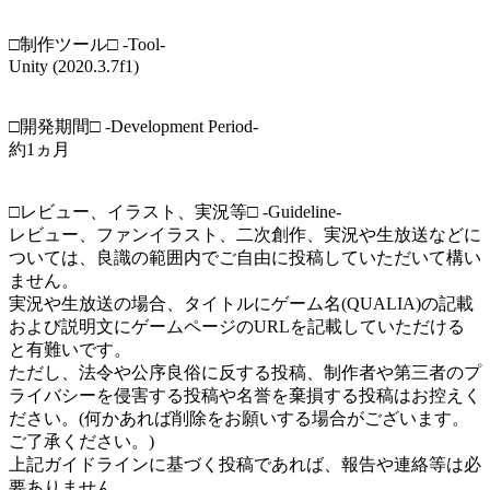
□制作ツール□ -Tool-
Unity (2020.3.7f1)
□開発期間□ -Development Period-
約1ヵ月
□レビュー、イラスト、実況等□ -Guideline-
レビュー、ファンイラスト、二次創作、実況や生放送などに
ついては、良識の範囲内でご自由に投稿していただいて構い
ません。
実況や生放送の場合、タイトルにゲーム名(QUALIA)の記載
および説明文にゲームページのURLを記載していただける
と有難いです。
ただし、法令や公序良俗に反する投稿、制作者や第三者のプ
ライバシーを侵害する投稿や名誉を棄損する投稿はお控えく
ださい。(何かあれば削除をお願いする場合がございます。
ご了承ください。)
上記ガイドラインに基づく投稿であれば、報告や連絡等は必
要ありません。