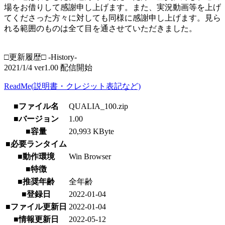
場をお借りして感謝申し上げます。また、実況動画等を上げ
てくださった方々に対しても同様に感謝申し上げます。見ら
れる範囲のものは全て目を通させていただきました。
□更新履歴□ -History-
2021/1/4 ver1.00 配信開始
ReadMe(説明書・クレジット表記など)
■ファイル名
QUALIA_100.zip
■バージョン
1.00
■容量
20,993 KByte
■必要ランタイム
■動作環境
Win Browser
■特徴
■推奨年齢
全年齢
■登録日
2022-01-04
■ファイル更新日
2022-01-04
■情報更新日
2022-05-12