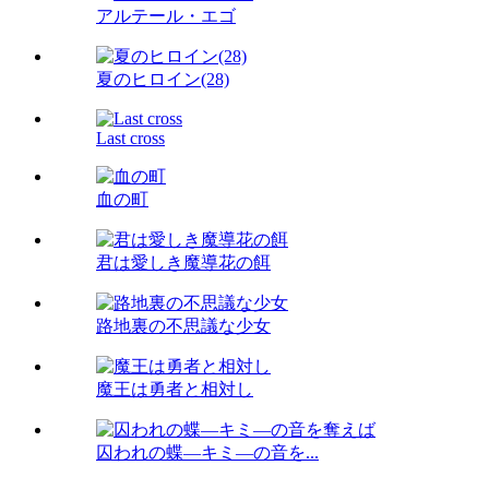
アルテール・エゴ
夏のヒロイン(28)
Last cross
血の町
君は愛しき魔導花の餌
路地裏の不思議な少女
魔王は勇者と相対し
囚われの蝶―キミ―の音を...