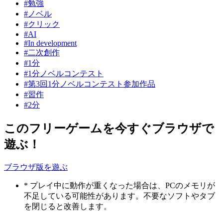
#勉強
#ノベル
#クリック
#AI
#In development
#二次創作
#1分
#1分ノベルコンテスト
#第3回1分ノベルコンテスト参加作品
#習作
#2分
このフリーゲームを今すぐブラウザで
遊ぶ！
ブラウザ版を遊ぶ
* プレイ中に動作が重くなった場合は、PCのメモリが
不足している可能性があります。不要なソフトやタブ
を閉じると改善します。