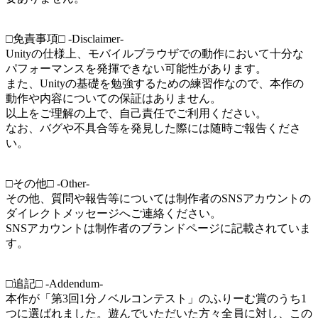
□免責事項□ -Disclaimer-
Unityの仕様上、モバイルブラウザでの動作において十分な
パフォーマンスを発揮できない可能性があります。
また、Unityの基礎を勉強するための練習作なので、本作の
動作や内容についての保証はありません。
以上をご理解の上で、自己責任でご利用ください。
なお、バグや不具合等を発見した際には随時ご報告くださ
い。
□その他□ -Other-
その他、質問や報告等については制作者のSNSアカウントの
ダイレクトメッセージへご連絡ください。
SNSアカウントは制作者のブランドページに記載されていま
す。
□追記□ -Addendum-
本作が「第3回1分ノベルコンテスト」のふりーむ賞のうち1
つに選ばれました。遊んでいただいた方々全員に対し、この