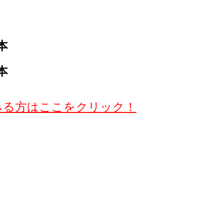
本
本
みる方はここをクリック！