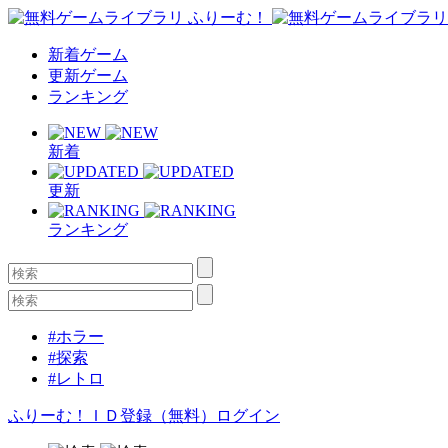
新着ゲーム
更新ゲーム
ランキング
新着
更新
ランキング
#ホラー
#探索
#レトロ
ふりーむ！ＩＤ登録（無料）
ログイン