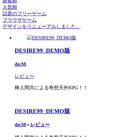
新着順
人気順
話題のフリーゲーム
ブラウザゲーム
デザインをリニューアルしました。
DESIRE99_DEMO版
do:M
レビュー
棒人間共による奇想天外RPG！！
DESIRE99_DEMO版
do:M
•
レビュー