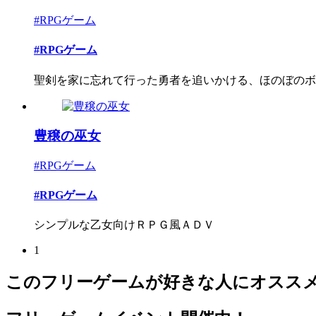
#RPGゲーム
#RPGゲーム
聖剣を家に忘れて行った勇者を追いかける、ほのぼのボ
豊穣の巫女
#RPGゲーム
#RPGゲーム
シンプルな乙女向けＲＰＧ風ＡＤＶ
1
このフリーゲームが好きな人にオスス