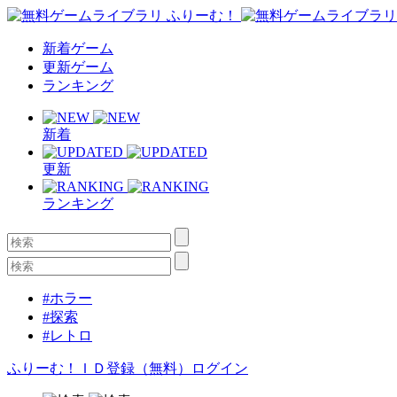
新着ゲーム
更新ゲーム
ランキング
新着
更新
ランキング
#ホラー
#探索
#レトロ
ふりーむ！ＩＤ登録（無料）
ログイン