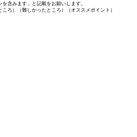
レを含みます」と記載をお願いします。
ところ）（難しかったところ）（オススメポイント）