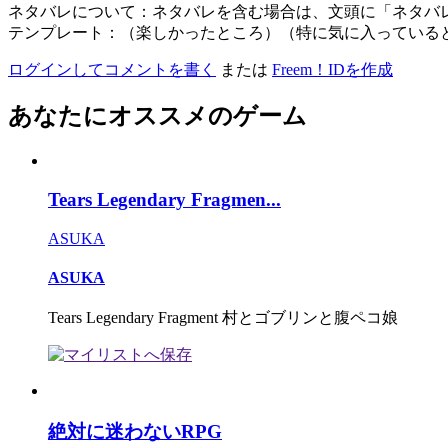
ネタバレについて：ネタバレを含む場合は、文頭に「ネタバ
テンプレート：（楽しかったところ）（特に気に入っている
ログインしてコメントを書く
または
Freem！IDを作成
あなたにオススメのゲーム
Tears Legendary Fragmen...
ASUKA
ASUKA
Tears Legendary Fragment 村とゴブリンと腹ペコ娘
絶対に迷わないRPG