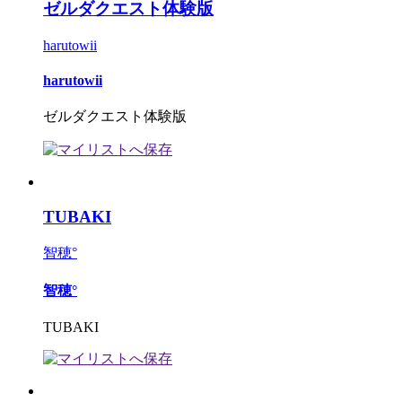
ゼルダクエスト体験版
harutowii
harutowii
ゼルダクエスト体験版
TUBAKI
智穂°
智穂°
TUBAKI