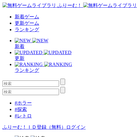
新着ゲーム
更新ゲーム
ランキング
新着
更新
ランキング
#ホラー
#探索
#レトロ
ふりーむ！ＩＤ登録（無料）
ログイン