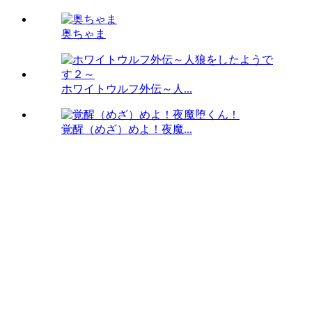
奥ちゃま
ホワイトウルフ外伝～人...
覚醒（めざ）めよ！夜魔...