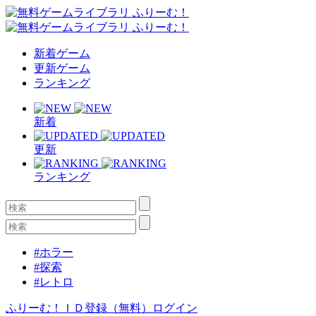
新着ゲーム
更新ゲーム
ランキング
新着
更新
ランキング
#ホラー
#探索
#レトロ
ふりーむ！ＩＤ登録（無料）
ログイン