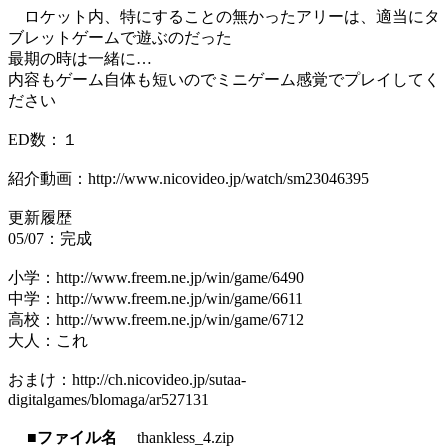
ロケット内、特にすることの無かったアリーは、適当にタ
ブレットゲームで遊ぶのだった
最期の時は一緒に…
内容もゲーム自体も短いのでミニゲーム感覚でプレイしてく
ださい
ED数：１
紹介動画：http://www.nicovideo.jp/watch/sm23046395
更新履歴
05/07：完成
小学：http://www.freem.ne.jp/win/game/6490
中学：http://www.freem.ne.jp/win/game/6611
高校：http://www.freem.ne.jp/win/game/6712
大人：これ
おまけ：http://ch.nicovideo.jp/sutaa-
digitalgames/blomaga/ar527131
■ファイル名
thankless_4.zip