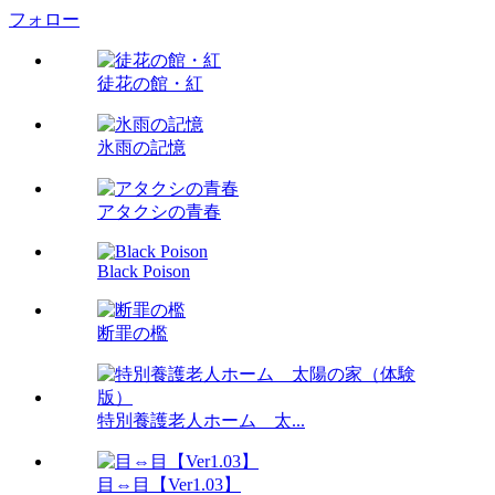
フォロー
徒花の館・紅
氷雨の記憶
アタクシの青春
Black Poison
断罪の檻
特別養護老人ホーム 太...
目⇔目【Ver1.03】