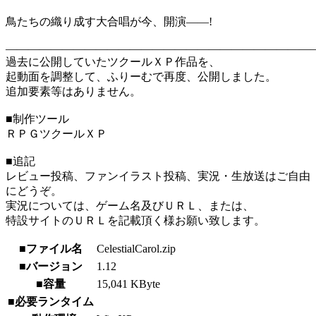
鳥たちの織り成す大合唱が今、開演――!
―――――――――――――――――――――――――――
過去に公開していたツクールＸＰ作品を、
起動面を調整して、ふりーむで再度、公開しました。
追加要素等はありません。
■制作ツール
ＲＰＧツクールＸＰ
■追記
レビュー投稿、ファンイラスト投稿、実況・生放送はご自由
にどうぞ。
実況については、ゲーム名及びＵＲＬ、または、
特設サイトのＵＲＬを記載頂く様お願い致します。
■ファイル名
CelestialCarol.zip
■バージョン
1.12
■容量
15,041 KByte
■必要ランタイム