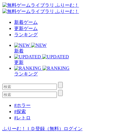
新着ゲーム
更新ゲーム
ランキング
新着
更新
ランキング
#ホラー
#探索
#レトロ
ふりーむ！ＩＤ登録（無料）
ログイン