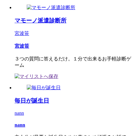
マモーノ派遣診断所
宮波笹
宮波笹
３つの質問に答えるだけ。１分で出来るお手軽診断ゲ
ーム
毎日が誕生日
nann
nann