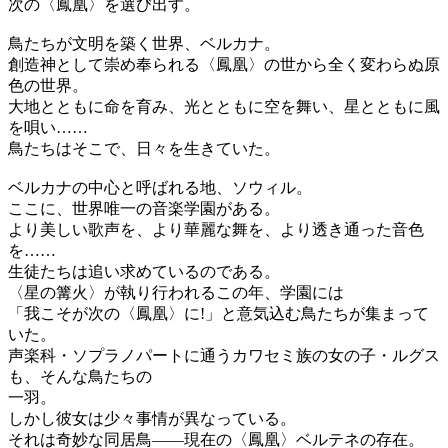
次の〈鳳凰〉を選び出す。
鳥たちが文明を築く世界、ベルカナ。
創造神として崇め奉られる〈鳳凰〉の世から全く変わらぬ原
色の世界。
大地とともに命を育み、光とともに空を舞い、星とともに風
を唄い……
鳥たちはそこで、日々を生きていた。
ベルカナの中心と呼ばれる地、ソウィル。
ここに、世界唯一の音楽学園がある。
より美しい歌声を、より華麗な舞を、より透き通った音色
を……
生徒たちは追い求めているのである。
〈星の篝火〉が執り行われるこの年、学園には
「我こそが次の〈鳳凰〉に!」と意気込む鳥たちが集まって
いた。
声楽科・ソプラノパートに通うカワセミ族の女の子・ルグス
も、そんな鳥たちの
一羽。
しかし彼女は少々事情が異なっている。
それは奇妙な同居鳥――現在の〈鳳凰〉ベルテネの存在。