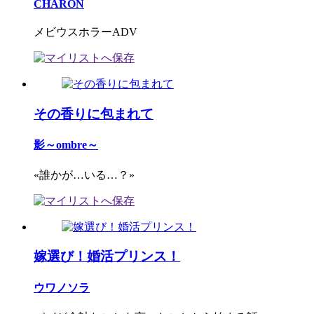
CHARON
メビウスホラーADV
その香りに包まれて
影～ombre～
«誰かが…いる…？»
嫁選び！婚活プリンス！
ウワノソラ