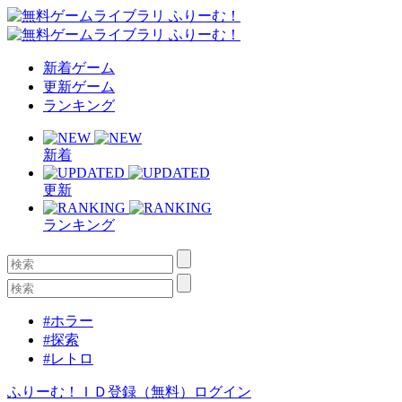
新着ゲーム
更新ゲーム
ランキング
新着
更新
ランキング
#ホラー
#探索
#レトロ
ふりーむ！ＩＤ登録（無料）
ログイン