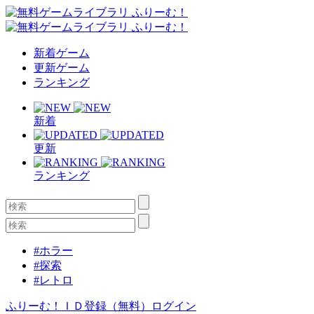
新着ゲーム
更新ゲーム
ランキング
新着
更新
ランキング
#ホラー
#探索
#レトロ
ふりーむ！ＩＤ登録（無料）
ログイン