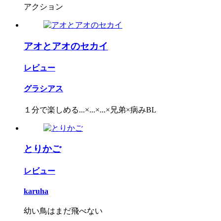
アクション
アオとアオのセカイ
レビュー
グラシアス
１分で楽しめる...×...×...×兄弟×病みBL
とりかご
レビュー
karuha
幼い鳥はまだ飛べない