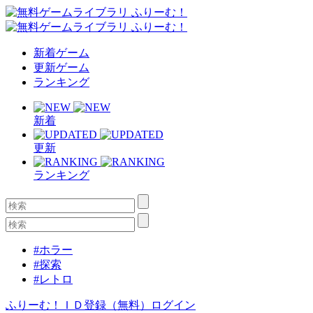
新着ゲーム
更新ゲーム
ランキング
新着
更新
ランキング
#ホラー
#探索
#レトロ
ふりーむ！ＩＤ登録（無料）
ログイン