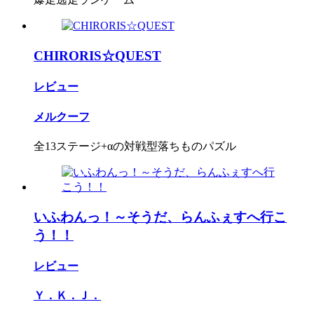
CHIRORIS☆QUEST
レビュー
メルクーフ
全13ステージ+αの対戦型落ちものパズル
いふわんっ！～そうだ、らんふぇすへ行こ
う！！
レビュー
Ｙ．Ｋ．Ｊ．