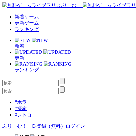
新着ゲーム
更新ゲーム
ランキング
新着
更新
ランキング
#ホラー
#探索
#レトロ
ふりーむ！ＩＤ登録（無料）
ログイン