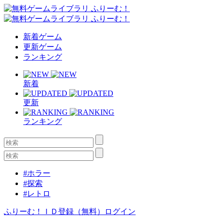
新着ゲーム
更新ゲーム
ランキング
新着
更新
ランキング
#ホラー
#探索
#レトロ
ふりーむ！ＩＤ登録（無料）
ログイン