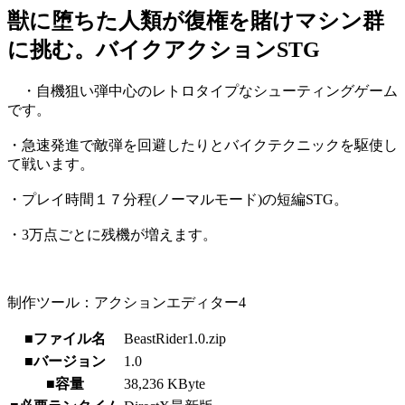
獣に堕ちた人類が復権を賭けマシン群
に挑む。バイクアクションSTG
・自機狙い弾中心のレトロタイプなシューティングゲーム
です。
・急速発進で敵弾を回避したりとバイクテクニックを駆使し
て戦います。
・プレイ時間１７分程(ノーマルモード)の短編STG。
・3万点ごとに残機が増えます。
制作ツール：アクションエディター4
■ファイル名
BeastRider1.0.zip
■バージョン
1.0
■容量
38,236 KByte