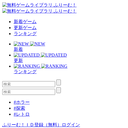
新着ゲーム
更新ゲーム
ランキング
新着
更新
ランキング
#ホラー
#探索
#レトロ
ふりーむ！ＩＤ登録（無料）
ログイン