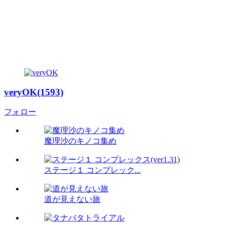
veryOK(1593)
フォロー
魔理沙のキノコ集め
ステージ１ コンプレック...
道が見えない旅