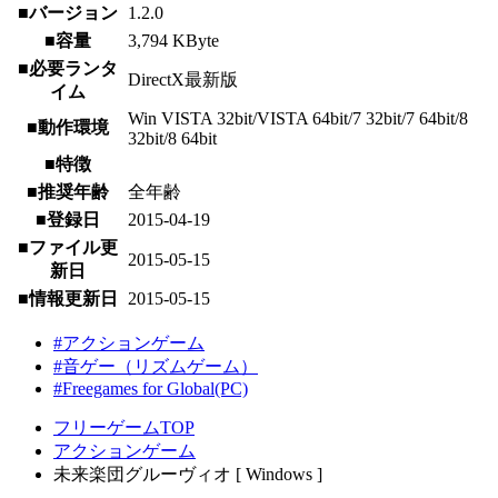
■バージョン
1.2.0
■容量
3,794 KByte
■必要ランタ
DirectX最新版
イム
Win VISTA 32bit/VISTA 64bit/7 32bit/7 64bit/8
■動作環境
32bit/8 64bit
■特徴
■推奨年齢
全年齢
■登録日
2015-04-19
■ファイル更
2015-05-15
新日
■情報更新日
2015-05-15
#アクションゲーム
#音ゲー（リズムゲーム）
#Freegames for Global(PC)
フリーゲームTOP
アクションゲーム
未来楽団グルーヴィオ [ Windows ]