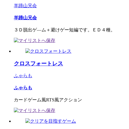
羊蹄山兄会
羊蹄山兄会
３Ｄ脱出ゲ―ム＋避けゲー短編です。ＥＤ４種。
クロスフォートレス
ふゃらも
ふゃらも
カードゲーム風RTS風アクション