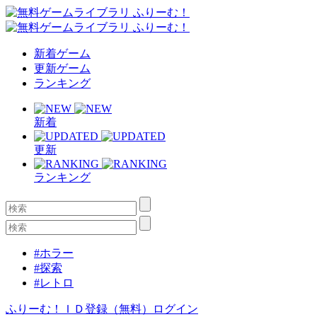
新着ゲーム
更新ゲーム
ランキング
新着
更新
ランキング
#ホラー
#探索
#レトロ
ふりーむ！ＩＤ登録（無料）
ログイン