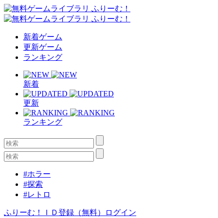
新着ゲーム
更新ゲーム
ランキング
新着
更新
ランキング
#ホラー
#探索
#レトロ
ふりーむ！ＩＤ登録（無料）
ログイン