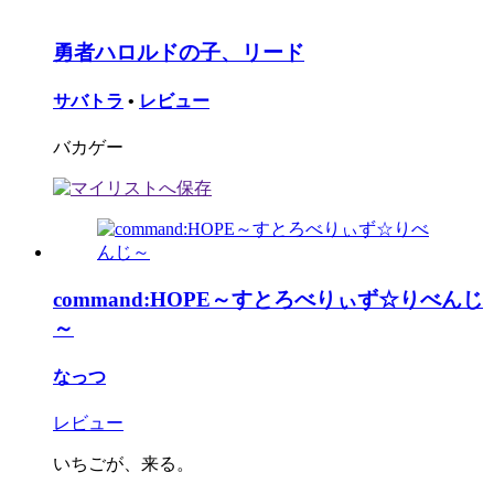
勇者ハロルドの子、リード
サバトラ
•
レビュー
バカゲー
command:HOPE～すとろべりぃず☆りべんじ
～
なっつ
レビュー
いちごが、来る。