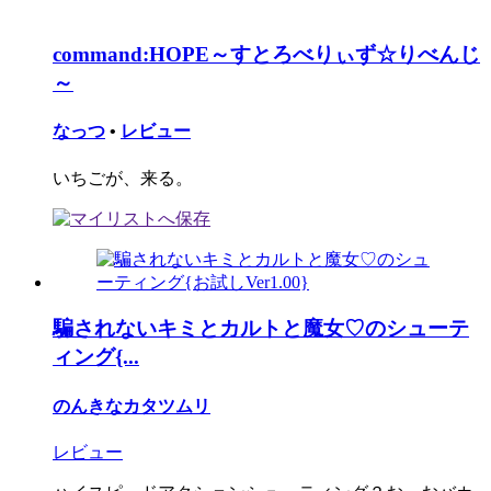
command:HOPE～すとろべりぃず☆りべんじ
～
なっつ
•
レビュー
いちごが、来る。
騙されないキミとカルトと魔女♡のシューテ
ィング{...
のんきなカタツムリ
レビュー