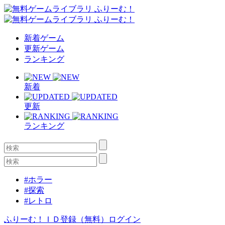
新着ゲーム
更新ゲーム
ランキング
新着
更新
ランキング
#ホラー
#探索
#レトロ
ふりーむ！ＩＤ登録（無料）
ログイン