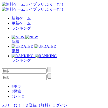
新着ゲーム
更新ゲーム
ランキング
新着
更新
ランキング
#ホラー
#探索
#レトロ
ふりーむ！ＩＤ登録（無料）
ログイン