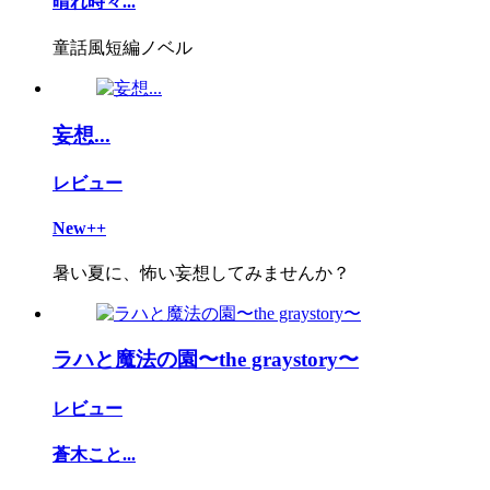
晴れ時々...
童話風短編ノベル
妄想...
レビュー
New++
暑い夏に、怖い妄想してみませんか？
ラハと魔法の園〜the graystory〜
レビュー
蒼木こと...