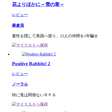
花よりほかに～雪の章～
レビュー
麻倉流
素性を隠して異国へ渡り、12人の仲間を1年騙せ
Positive Rabbits! 2
レビュー
ノーラル
特に兎は関係ないＲＰＧ