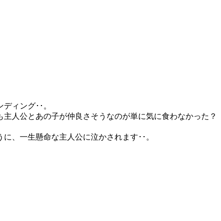
ディング･･。
も主人公とあの子が仲良さそうなのが単に気に食わなかった？
うに、一生懸命な主人公に泣かされます･･。