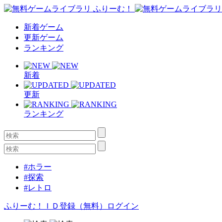
新着ゲーム
更新ゲーム
ランキング
新着
更新
ランキング
#ホラー
#探索
#レトロ
ふりーむ！ＩＤ登録（無料）
ログイン