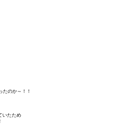
ったのか～！！
ていたため
！