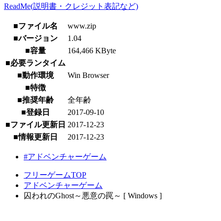
ReadMe(説明書・クレジット表記など)
■ファイル名
www.zip
■バージョン
1.04
■容量
164,466 KByte
■必要ランタイム
■動作環境
Win Browser
■特徴
■推奨年齢
全年齢
■登録日
2017-09-10
■ファイル更新日
2017-12-23
■情報更新日
2017-12-23
#アドベンチャーゲーム
フリーゲームTOP
アドベンチャーゲーム
囚われのGhost～悪意の罠～ [ Windows ]