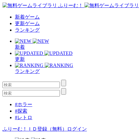
新着ゲーム
更新ゲーム
ランキング
新着
更新
ランキング
#ホラー
#探索
#レトロ
ふりーむ！ＩＤ登録（無料）
ログイン