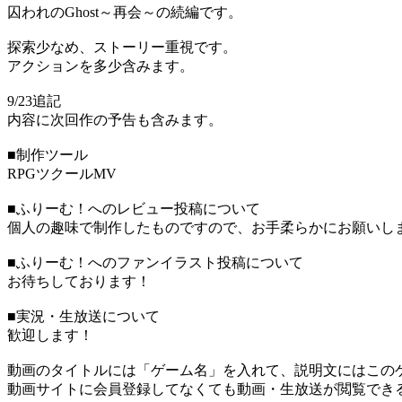
囚われのGhost～再会～の続編です。
探索少なめ、ストーリー重視です。
アクションを多少含みます。
9/23追記
内容に次回作の予告も含みます。
■制作ツール
RPGツクールMV
■ふりーむ！へのレビュー投稿について
個人の趣味で制作したものですので、お手柔らかにお願いし
■ふりーむ！へのファンイラスト投稿について
お待ちしております！
■実況・生放送について
歓迎します！
動画のタイトルには「ゲーム名」を入れて、説明文にはこのゲ
動画サイトに会員登録してなくても動画・生放送が閲覧でき