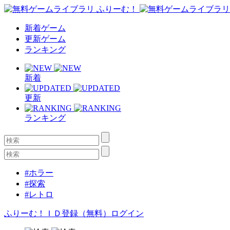
新着ゲーム
更新ゲーム
ランキング
新着
更新
ランキング
#ホラー
#探索
#レトロ
ふりーむ！ＩＤ登録（無料）
ログイン