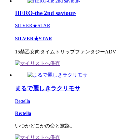
HERO-the 2nd saviour-
SILVER★STAR
SILVER★STAR
15禁乙女向タイムトリップファンタジーADV
まるで麗しきラクリモサ
Re:tella
Re:tella
いつかどこかの命と旅路。