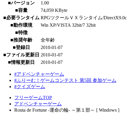
■バージョン
1.00
■容量
74,059 KByte
■必要ランタイム
RPGツクールＶＸランタイム/DirectX9.0c
■動作環境
Win XP/VISTA 32bit/7 32bit
■特徴
■推奨年齢
全年齢
■登録日
2010-01-07
■ファイル更新日
2010-01-07
■情報更新日
2010-01-07
#アドベンチャーゲーム
#ふりーむ！ゲームコンテスト 第5回 参加ゲーム
#クイズゲーム
フリーゲームTOP
アドベンチャーゲーム
Routa de Fortune -運命の輪- ～第１部～ [ Windows ]