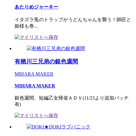
あたりめジャーキー
イタズラ兎のトラップがうどんちゃんを襲う！師匠と
姫様も巻...
有栖川三兄弟の銀色週間
MIHARA MAKER
MIHARA MAKER
銀色週間、短編乙女帰省ＡＤＶ(11/23より追加パッチ
有)