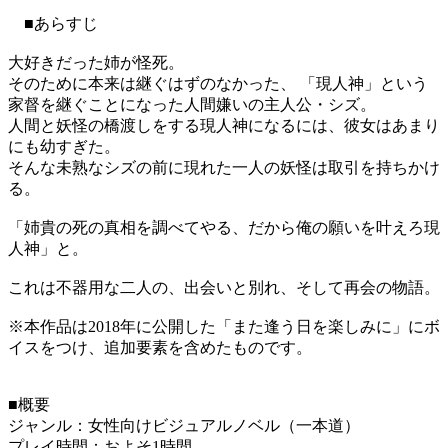
■あらすじ
大好きだった姉が怪死。
そのために本来は継ぐはずのなかった、 「現人神」という
家督を継ぐことになった人間嫌いの主人公・シズ。
人間と妖怪の橋渡しをする現人神になるには、彼女はあまり
にも幼すぎた。
そんな未熟なシズの前に現れた一人の妖怪は取引を持ちかけ
る。
「姉貴の死の真相を調べてやる、だから俺の願いを叶えろ現
人神」と。
​これは不器用な二人の、出会いと別れ、そして再会の物語。
※本作品は2018年に公開した「また逢う日を楽しみに」にボ
イスをつけ、追加要素を含めたものです。
■概要
ジャンル：女性向けビジュアルノベル（一本道）
プレイ時間：およそ1時間