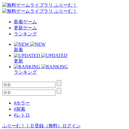
新着ゲーム
更新ゲーム
ランキング
新着
更新
ランキング
#ホラー
#探索
#レトロ
ふりーむ！ＩＤ登録（無料）
ログイン