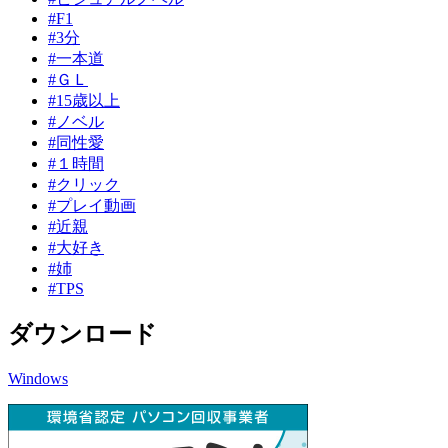
#F1
#3分
#一本道
#ＧＬ
#15歳以上
#ノベル
#同性愛
#１時間
#クリック
#プレイ動画
#近親
#大好き
#姉
#TPS
ダウンロード
Windows