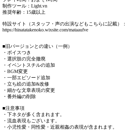
制作ツール：Light.vn
推奨年齢：15歳以上
特設サイト（スタッフ・声の出演などもこちらに記載）：
https://hinatatakenoko.wixsite.com/mataaufve
■旧バージョンとの違い（一例）
・ボイスつき
・選択肢の完全撤廃
・イベントスチルの追加
・BGM変更
・一部エピソード追加
・立ち絵の追加&改修
・細かな文章表現の変更
・番外編の削除
■注意事項
・下ネタが多く含まれます。
・流血表現もございます。
・小児性愛・同性愛・近親相姦の表現が含まれます。