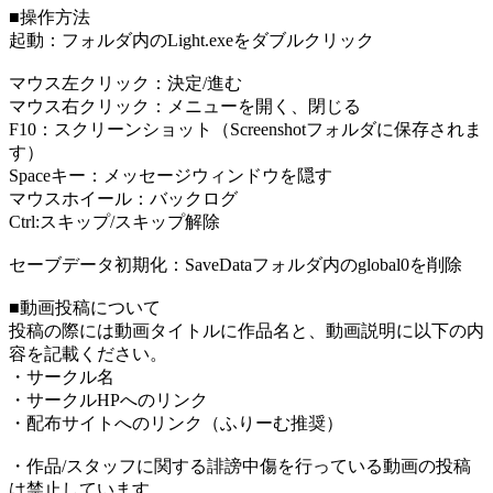
■操作方法
起動：フォルダ内のLight.exeをダブルクリック
マウス左クリック：決定/進む
マウス右クリック：メニューを開く、閉じる
F10：スクリーンショット（Screenshotフォルダに保存されま
す）
Spaceキー：メッセージウィンドウを隠す
マウスホイール：バックログ
Ctrl:スキップ/スキップ解除
セーブデータ初期化：SaveDataフォルダ内のglobal0を削除
■動画投稿について
投稿の際には動画タイトルに作品名と、動画説明に以下の内
容を記載ください。
・サークル名
・サークルHPへのリンク
・配布サイトへのリンク（ふりーむ推奨）
・作品/スタッフに関する誹謗中傷を行っている動画の投稿
は禁止しています。