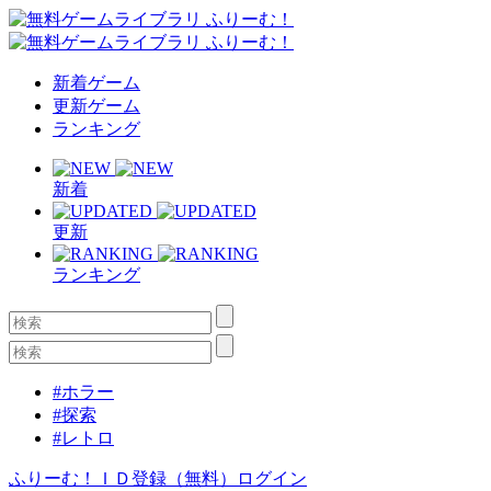
新着ゲーム
更新ゲーム
ランキング
新着
更新
ランキング
#ホラー
#探索
#レトロ
ふりーむ！ＩＤ登録（無料）
ログイン