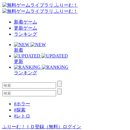
新着ゲーム
更新ゲーム
ランキング
新着
更新
ランキング
#ホラー
#探索
#レトロ
ふりーむ！ＩＤ登録（無料）
ログイン