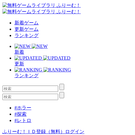
新着ゲーム
更新ゲーム
ランキング
新着
更新
ランキング
#ホラー
#探索
#レトロ
ふりーむ！ＩＤ登録（無料）
ログイン