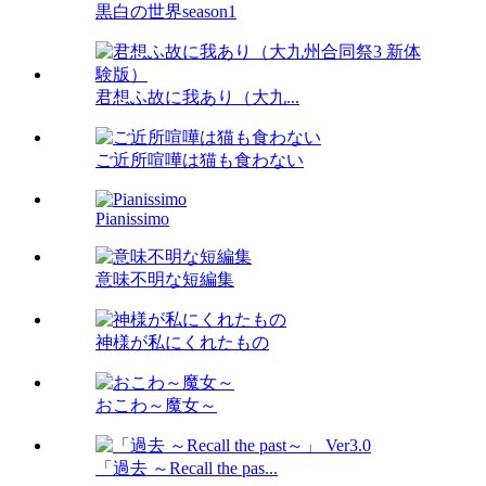
黒白の世界season1
君想ふ故に我あり（大九...
ご近所喧嘩は猫も食わない
Pianissimo
意味不明な短編集
神様が私にくれたもの
おこわ～魔女～
「過去 ～Recall the pas...