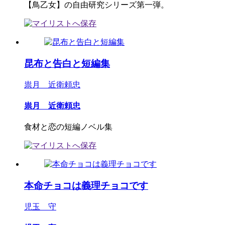
【鳥乙女】の自由研究シリーズ第一弾。
昆布と告白と短編集
祟月 近衛頼忠
祟月 近衛頼忠
食材と恋の短編ノベル集
本命チョコは義理チョコです
児玉 守