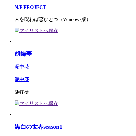
N/P PROJECT
人を呪わば恋ひとつ（Windows版）
胡蝶夢
泥中花
泥中花
胡蝶夢
黒白の世界season1