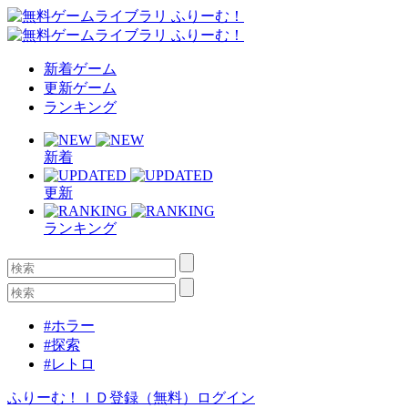
新着ゲーム
更新ゲーム
ランキング
新着
更新
ランキング
#ホラー
#探索
#レトロ
ふりーむ！ＩＤ登録（無料）
ログイン