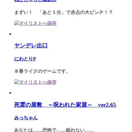
まずい！ 「あと１分」で赤点の大ピンチ！？
ヤンデレ出口
にわとりP
８番ライクのゲームです。
死霊の屋敷 ～呪われた家屋～ ver2.65
みっちゃん
あなたは……恐怖で……眠れない……