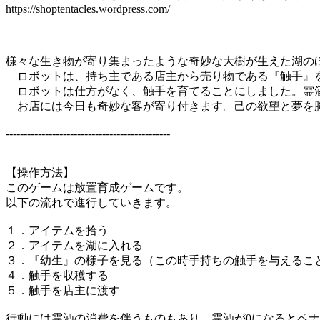
https://shoptentacles.wordpress.com/
様々な生き物が寄り集まったような奇妙な大樹が生えた湖の
ロボットは、持ち主である店主から売り物である『触手』を
ロボットは仕方がなく、触手を育てることにしました。霊
お店には今日も奇妙な客が寄り付きます。己の欲望と夢を
----------------------------------------------
【操作方法】
このゲームは放置育成ゲームです。
以下の流れで進行していきます。
１．アイテムを拾う
２．アイテムを湖に入れる
３．『幼生』の様子を見る（この時手持ちの触手を与えるこ
４．触手を収穫する
５．触手を店主に渡す
行動には霊酒の消費を伴うものもあり、霊酒が0になるとペ