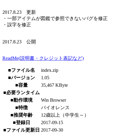
2017.8.23 更新
・一部アイテムが図鑑で参照できないバグを修正
・誤字を修正
2017.8.23 公開
ReadMe(説明書・クレジット表記など)
■ファイル名
index.zip
■バージョン
1.05
■容量
35,467 KByte
■必要ランタイム
■動作環境
Win Browser
■特徴
バイオレンス
■推奨年齢
12歳以上（中学生～）
■登録日
2017-09-15
■ファイル更新日
2017-09-30