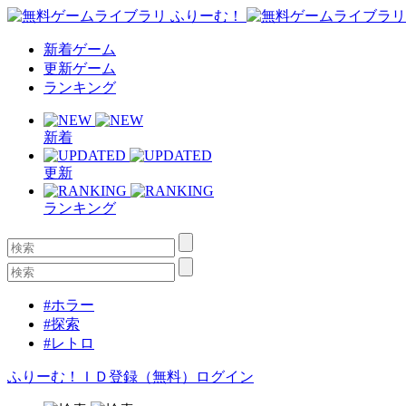
新着ゲーム
更新ゲーム
ランキング
新着
更新
ランキング
#ホラー
#探索
#レトロ
ふりーむ！ＩＤ登録（無料）
ログイン