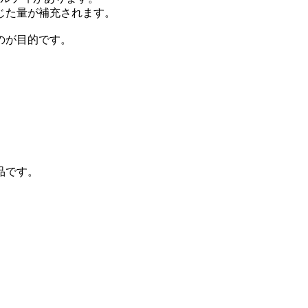
じた量が補充されます。
のが目的です。
品です。