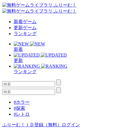
新着ゲーム
更新ゲーム
ランキング
新着
更新
ランキング
#ホラー
#探索
#レトロ
ふりーむ！ＩＤ登録（無料）
ログイン