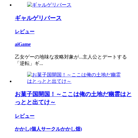
ギャルゲリバース
レビュー
aiGame
乙女ゲーの地味な攻略対象が...主人公とデートする
「逆転」ギ...
お菓子国開国！～ここは俺の土地だ幽霊はと
っとと出てけ～
レビュー
かかし(個人サークルかかし畑)