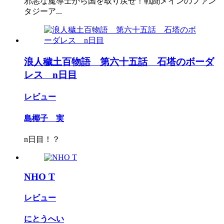
邪悪な魔導士から国を取り戻せ！戦闘メインのファン
タジーア...
浪人穢土百物語 第六十五話 石塔のボーダ
レス n日目
レビュー
島椰子 実
n日目！？
NHO T
レビュー
にとうへい