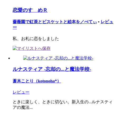
恋愛のすゝめＲ
薔薇園で紅茶とビスケットと絵本を／ぺてぃ
•
レビュ
ー
私、お札に恋をしました
ルナスティア -忘却の...と魔法学校-
蒼木ことり（kotonoha*）
レビュー
ときに楽しく、ときに切ない。新入生の...ルナスティ
アの魔法...