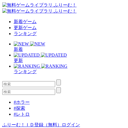
新着ゲーム
更新ゲーム
ランキング
新着
更新
ランキング
#ホラー
#探索
#レトロ
ふりーむ！ＩＤ登録（無料）
ログイン