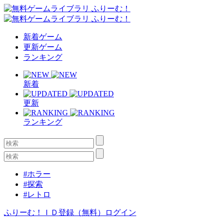
新着ゲーム
更新ゲーム
ランキング
新着
更新
ランキング
#ホラー
#探索
#レトロ
ふりーむ！ＩＤ登録（無料）
ログイン