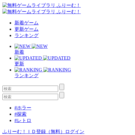
新着ゲーム
更新ゲーム
ランキング
新着
更新
ランキング
#ホラー
#探索
#レトロ
ふりーむ！ＩＤ登録（無料）
ログイン