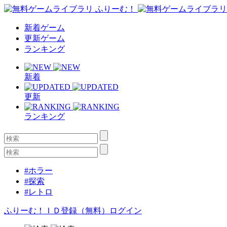
新着ゲーム
更新ゲーム
ランキング
新着
更新
ランキング
#ホラー
#探索
#レトロ
ふりーむ！ＩＤ登録（無料）
ログイン