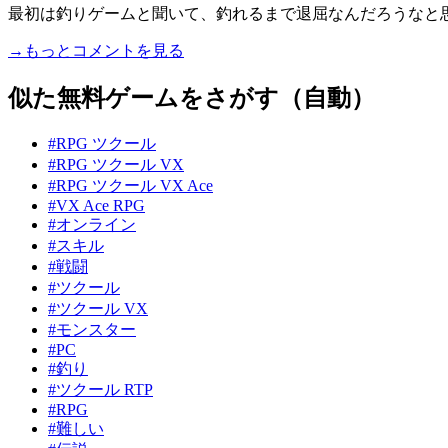
最初は釣りゲームと聞いて、釣れるまで退屈なんだろうなと思
→もっとコメントを見る
似た無料ゲームをさがす（自動）
#RPG ツクール
#RPG ツクール VX
#RPG ツクール VX Ace
#VX Ace RPG
#オンライン
#スキル
#戦闘
#ツクール
#ツクール VX
#モンスター
#PC
#釣り
#ツクール RTP
#RPG
#難しい