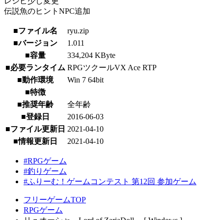
レシピ少し変更
伝説魚のヒントNPC追加
■ファイル名
ryu.zip
■バージョン
1.011
■容量
334,204 KByte
■必要ランタイム
RPGツクールVX Ace RTP
■動作環境
Win 7 64bit
■特徴
■推奨年齢
全年齢
■登録日
2016-06-03
■ファイル更新日
2021-04-10
■情報更新日
2021-04-10
#RPGゲーム
#釣りゲーム
#ふりーむ！ゲームコンテスト 第12回 参加ゲーム
フリーゲームTOP
RPGゲーム