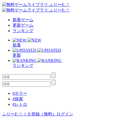
新着ゲーム
更新ゲーム
ランキング
新着
更新
ランキング
#ホラー
#探索
#レトロ
ふりーむ！ＩＤ登録（無料）
ログイン